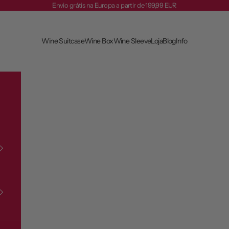
Envio grátis na Europa a partir de 199,99 EUR
Wine Suitcase
Wine Box
Wine Sleeve
Loja
Blog
Info