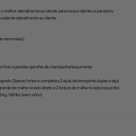
o melhor atendimento ao cliente para nossos clientes e parceiros.
xcelente atendimento ao cliente.
te removíveis)
inot Noir e grandes garrafas de champanhe/espumante
grado Zíperes fortes e completos 2 alças de transporte duplas e alça
grande de malha no lado direito e 2 bolsos de malha no lado esquerdo)
 kg / 8.8 lbs (sem vinho)