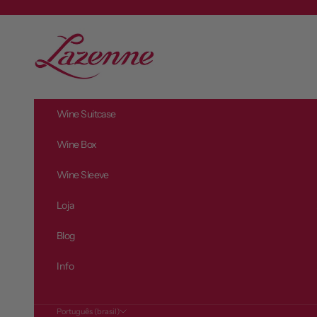
Pular para o conteúdo
L
a
z
e
n
Wine Suitcase
n
e
Wine Box
Wine Sleeve
Loja
Blog
Info
Português (brasil)