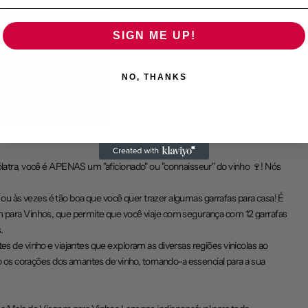
SIGN ME UP!
NO, THANKS
atra, você é APENAS um "aficionado" ou "connaisseur" do vinho 🍷! Nós
 ou às vezes é tão boa que você quer trazer algumas garrafas para casa! É
para Vinhos, que permite que você viaje com segurança com 12 garrafas
.
 de vinho e viajantes que exploram as diversas regiões vinícolas ao
o os corações dos amantes de vinho, tornando-a essencial para a sua