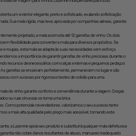
m a Mala de Viagem para Vinhos Lazenne indispensável para todo
enta um exterior elegante, preto e sofisticado, exalando sofisticação
rnada. Sua mala rígida, mas leve, aprovada por companhias aéreas, garante
entemente projetado, a mala acomoda até 12 garrafas de vinho. Os dois
ecem flexibilidade para converter a mala para diversos propósitos. Se
fas e roupas, esta mala se adapta às suas necessidades sem esforço.
demos a importância de garantir garrafas de vinho preciosas durante o
minando recursos desnecessários como alças externas e pequenos pedaços
do? As garrafas se encaixam perfeitamente, permanecem no lugar e são
 passou com sucesso por rigorosos testes de colisão para uma
mala de vinho garante conforto e conveniência durante a viagem. Graças
dos ou ruas sinuosas se torna uma brisa.
ntes. Como potenciais revendedores, valorizamos o seu sucesso tanto
mos a mais alta qualidade pelo preço mais acessível, tornando este
ante, a Lazenne apoia seu produto e substituirá qualquer mala defeituosa
A garantia não cobre danos resultantes de abuso, manuseio inadequado