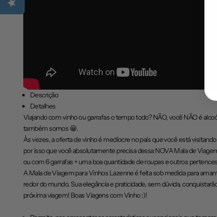
Descrição
Detalhe
s
Viajando com vinho ou garrafas o tempo todo? NÃO, você NÃO é alcoól
também somos 😁.
Às vezes, a oferta de vinho é medíocre no país que você está visitando
por isso que você absolutamente precisa dessa NOVA Mala de Viagem 
ou com 6 garrafas + uma boa quantidade de roupas e outros pertences
A Mala de Viagem para Vinhos Lazenne é feita sob medida para amantes
redor do mundo. Sua elegância e praticidade, sem dúvida, conquistarã
próxima viagem! Boas Viagens com Vinho :)!