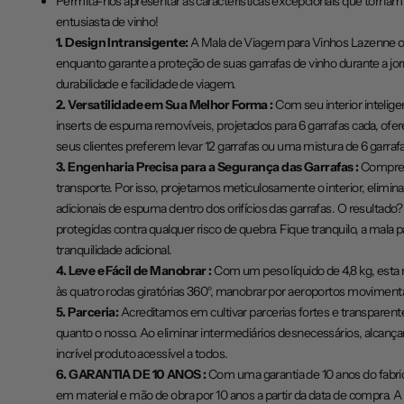
Permita-nos apresentar as características excepcionais que torna
entusiasta de vinho!
1. Design Intransigente:
A Mala de Viagem para Vinhos Lazenne ost
enquanto garante a proteção de suas garrafas de vinho durante a jo
durabilidade e facilidade de viagem.
2. Versatilidade em Sua Melhor Forma :
Com seu interior intelig
inserts de espuma removíveis, projetados para 6 garrafas cada, ofer
seus clientes preferem levar 12 garrafas ou uma mistura de 6 garra
3. Engenharia Precisa para a Segurança das Garrafas :
Compreen
transporte. Por isso, projetamos meticulosamente o interior, eli
adicionais de espuma dentro dos orifícios das garrafas. O resulta
protegidas contra qualquer risco de quebra. Fique tranquilo, a mala
tranquilidade adicional.
4. Leve e Fácil de Manobrar :
Com um peso líquido de 4,8 kg, esta 
às quatro rodas giratórias 360°, manobrar por aeroportos movimenta
5. Parceria
:
A
creditamos em cultivar parcerias fortes e transpare
quanto o nosso. Ao eliminar intermediários desnecessários, alcança
incrível produto acessível a todos.
6. GARANTIA DE 10 ANOS :
Com uma garantia de 10 anos do fabric
em material e mão de obra por 10 anos a partir da data de compra. 