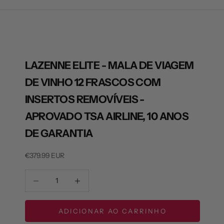
a
LAZENNE ELITE - MALA DE VIAGEM
DE VINHO 12 FRASCOS COM
INSERTOS REMOVÍVEIS -
APROVADO TSA AIRLINE, 10 ANOS
DE GARANTIA
P
€379.99 EUR
r
D
D
e
i
i
ç
m
m
o
i
i
ADICIONAR AO CARRINHO
p
n
n