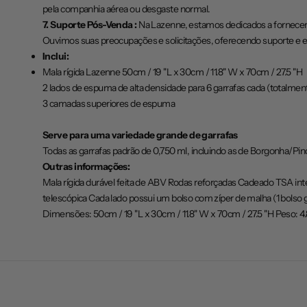
pela companhia aérea ou desgaste normal.
7. Suporte Pós-Venda :
Na Lazenne, estamos dedicados a fornecer 
Ouvimos suas preocupações e solicitações, oferecendo suporte e e
Inclui:
Mala rígida Lazenne 50cm / 19 "L x 30cm / 11.8" W x 70cm / 27.5 "H
2 lados de espuma de alta densidade para 6 garrafas cada (totalmen
3 camadas superiores de espuma
Serve para uma variedade grande de garrafas
Todas as garrafas padrão de 0,750 ml, incluindo as de Borgonha/P
Outras informações:
Mala rígida durável feita de ABV Rodas reforçadas Cadeado TSA inte
telescópica Cada lado possui um bolso com zíper de malha (1 bolso 
Dimensões: 50cm / 19 "L x 30cm / 11.8" W x 70cm / 27.5 "H Peso: 4.8